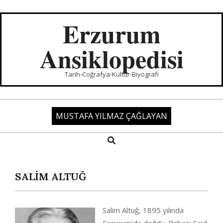
Skip
to
Erzurum
content
Ansiklopedisi
Tarih-Coğrafya-Kültür-Biyografi
MUSTAFA YILMAZ ÇAĞLAYAN
Search
Primary
Navigation
Menu
SALİM ALTUĞ
Salim Altuğ, 1895 yılında