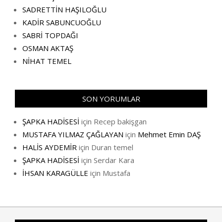
SADRETTİN HAŞILOĞLU
KADİR SABUNCUOĞLU
SABRİ TOPDAĞI
OSMAN AKTAŞ
NİHAT TEMEL
SON YORUMLAR
ŞAPKA HADİSESİ
için
Recep bakişgan
MUSTAFA YILMAZ ÇAĞLAYAN
için
Mehmet Emin DAŞ
HALİS AYDEMİR
için
Duran temel
ŞAPKA HADİSESİ
için
Serdar Kara
İHSAN KARAGÜLLE
için
Mustafa