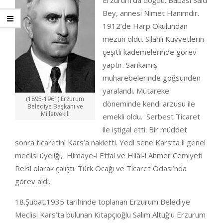
Erzurum’da doğdu. Babası Said
Bey, annesi Nimet Hanımdır.
1912’de Harp Okulundan
mezun oldu. Silahlı Kuvvetlerin
çeşitli kademelerinde görev
yaptır. Sarıkamış
muharebelerinde göğsünden
yaralandı. Mütareke
(1895-1961) Erzurum
döneminde kendi arzusu ile
Belediye Başkanı ve
Milletvekili
emekli oldu. Serbest Ticaret
ile iştigal etti. Bir müddet
sonra ticaretini Kars’a nakletti. Yedi sene Kars’ta il genel
meclisi üyeliği, Himaye-i Etfal ve Hilâl-i Ahmer Cemiyeti
Reisi olarak çalıştı. Türk Ocağı ve Ticaret Odası’nda
görev aldı.
18.Şubat.1935 tarihinde toplanan Erzurum Belediye
Meclisi Kars’ta bulunan Kitapçıoğlu Salim Altuğ’u Erzurum