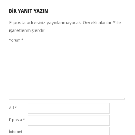
05-
BIR YANIT YAZIN
24
E-posta adresiniz yayınlanmayacak.
Gerekli alanlar
*
ile
işaretlenmişlerdir
Yorum
*
Ad
*
E-posta
*
İnternet