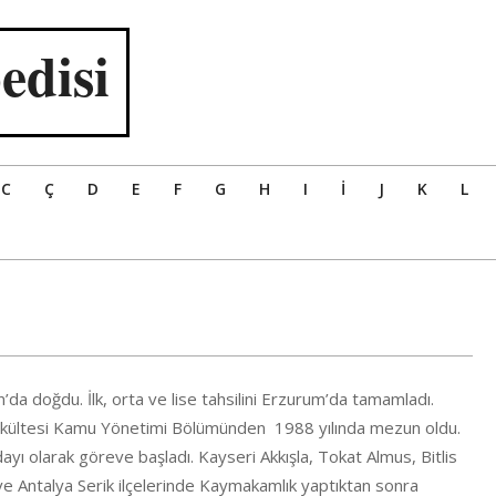
edisi
C
Ç
D
E
F
G
H
I
İ
J
K
L
a doğdu. İlk, orta ve lise tahsilini Erzurum’da tamamladı.
r Fakültesi Kamu Yönetimi Bölümünden 1988 yılında mezun oldu.
ı olarak göreve başladı. Kayseri Akkışla, Tokat Almus, Bitlis
 Antalya Serik ilçelerinde Kaymakamlık yaptıktan sonra