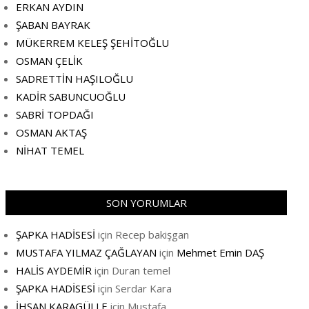
ERKAN AYDIN
ŞABAN BAYRAK
MÜKERREM KELEŞ ŞEHİTOĞLU
OSMAN ÇELİK
SADRETTİN HAŞILOĞLU
KADİR SABUNCUOĞLU
SABRİ TOPDAĞI
OSMAN AKTAŞ
NİHAT TEMEL
SON YORUMLAR
ŞAPKA HADİSESİ
için
Recep bakişgan
MUSTAFA YILMAZ ÇAĞLAYAN
için
Mehmet Emin DAŞ
HALİS AYDEMİR
için
Duran temel
ŞAPKA HADİSESİ
için
Serdar Kara
İHSAN KARAGÜLLE
için
Mustafa