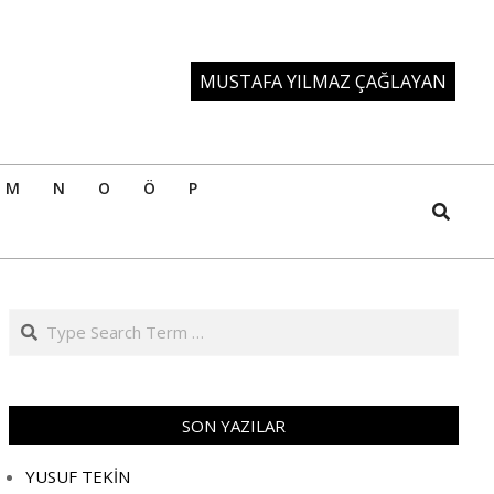
MUSTAFA YILMAZ ÇAĞLAYAN
M
N
O
Ö
P
Search
Search
SON YAZILAR
YUSUF TEKİN