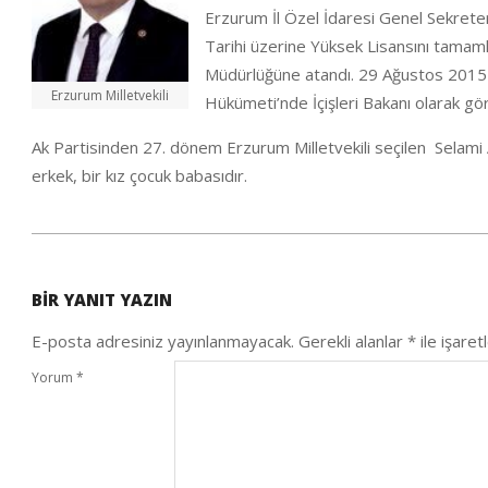
Erzurum İl Özel İdaresi Genel Sekreter
Tarihi üzerine Yüksek Lisansını tamamla
Müdürlüğüne atandı. 29 Ağustos 2015 
Erzurum Milletvekili
Hükümeti’nde İçişleri Bakanı olarak gör
Ak Partisinden 27. dönem Erzurum Milletvekili seçilen Selami
erkek, bir kız çocuk babasıdır.
2020-
05-
BIR YANIT YAZIN
24
E-posta adresiniz yayınlanmayacak.
Gerekli alanlar
*
ile işaret
Yorum
*