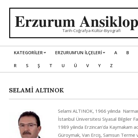
Skip
to
Erzurum Ansiklop
content
Tarih-Coğrafya-Kültür-Biyografi
KATEGORILER
ERZURUM’UN İLÇELERİ
A
B
Primary
R
S
Ş
T
U
Ü
V
Y
Z
Navigation
Menu
SELAMİ ALTINOK
Selami ALTINOK, 1966 yılında Narman’d
İstanbul Üniversitesi Siyasal Bilgile
1989 yılında Erzincan’da Kaymakam aday
Güroymak, Van Erciş, Samsun Terme ve