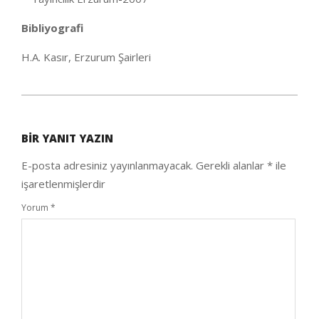
Bibliyografi
H.A. Kasır, Erzurum Şairleri
2020-
05-
BIR YANIT YAZIN
24
E-posta adresiniz yayınlanmayacak.
Gerekli alanlar
*
ile
işaretlenmişlerdir
Yorum
*