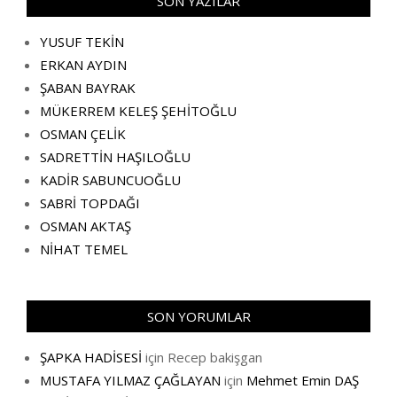
SON YAZILAR
YUSUF TEKİN
ERKAN AYDIN
ŞABAN BAYRAK
MÜKERREM KELEŞ ŞEHİTOĞLU
OSMAN ÇELİK
SADRETTİN HAŞILOĞLU
KADİR SABUNCUOĞLU
SABRİ TOPDAĞI
OSMAN AKTAŞ
NİHAT TEMEL
SON YORUMLAR
ŞAPKA HADİSESİ
için
Recep bakişgan
MUSTAFA YILMAZ ÇAĞLAYAN
için
Mehmet Emin DAŞ