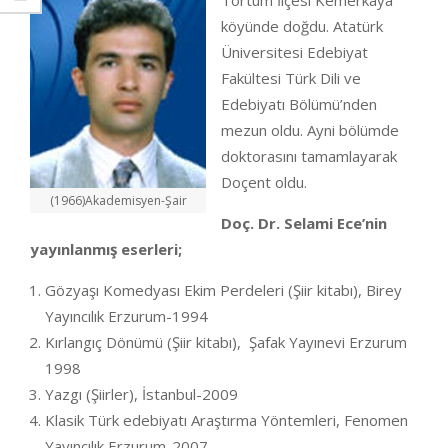
Tortum İlçesi Kemerkaya
köyünde doğdu. Atatürk
Üniversitesi Edebiyat
Fakültesi Türk Dili ve
Edebiyatı Bölümü’nden
mezun oldu. Ayni bölümde
doktorasını tamamlayarak
Doçent oldu.
(1966)Akademisyen-Şair
Doç. Dr. Selami Ece’nin
yayınlanmış eserleri;
Gözyaşı Komedyası Ekim Perdeleri (Şiir kitabı), Birey
Yayıncılık Erzurum-1994
Kırlangıç Dönümü (Şiir kitabı), Şafak Yayınevi Erzurum
1998
Yazgı (Şiirler), İstanbul-2009
Klasik Türk edebiyatı Araştırma Yöntemleri, Fenomen
Yayıncılık Erzurum-2007