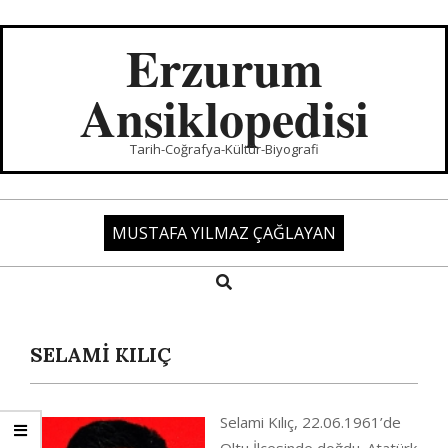
Skip
to
Erzurum
content
Ansiklopedisi
Tarih-Coğrafya-Kültür-Biyografi
MUSTAFA YILMAZ ÇAĞLAYAN
Search
Primary
Navigation
Menu
SELAMİ KILIÇ
Selami Kılıç, 22.06.1961’de