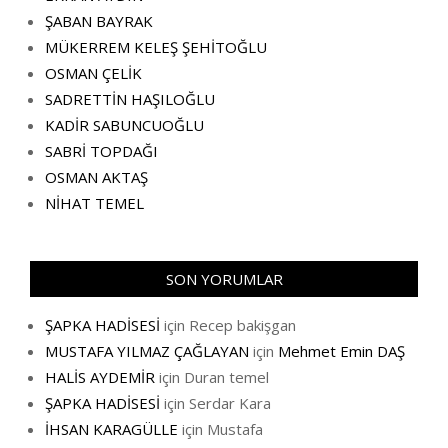
ŞABAN BAYRAK
MÜKERREM KELEŞ ŞEHİTOĞLU
OSMAN ÇELİK
SADRETTİN HAŞILOĞLU
KADİR SABUNCUOĞLU
SABRİ TOPDAĞI
OSMAN AKTAŞ
NİHAT TEMEL
SON YORUMLAR
ŞAPKA HADİSESİ
için
Recep bakişgan
MUSTAFA YILMAZ ÇAĞLAYAN
için
Mehmet Emin DAŞ
HALİS AYDEMİR
için
Duran temel
ŞAPKA HADİSESİ
için
Serdar Kara
İHSAN KARAGÜLLE
için
Mustafa