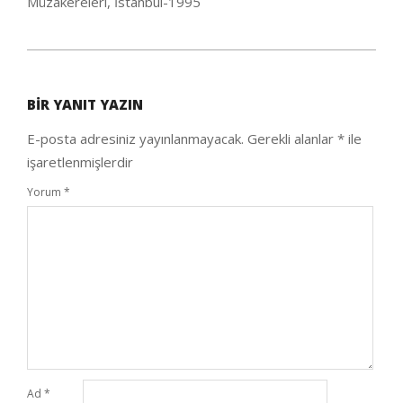
Müzakereleri, İstanbul-1995
2020-
05-
BIR YANIT YAZIN
25
E-posta adresiniz yayınlanmayacak.
Gerekli alanlar
*
ile
işaretlenmişlerdir
Yorum
*
Ad
*