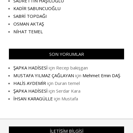
SADRETTİN HAŞILOĞLU
KADİR SABUNCUOĞLU
SABRİ TOPDAĞI
OSMAN AKTAŞ
NİHAT TEMEL
SON YORUMLAR
ŞAPKA HADİSESİ
için
Recep bakişgan
MUSTAFA YILMAZ ÇAĞLAYAN
için
Mehmet Emin DAŞ
HALİS AYDEMİR
için
Duran temel
ŞAPKA HADİSESİ
için
Serdar Kara
İHSAN KARAGÜLLE
için
Mustafa
İLETİŞİM BİLGİSİ