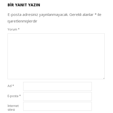
BIR YANIT YAZIN
24
E-posta adresiniz yayınlanmayacak.
Gerekli alanlar
*
ile
işaretlenmişlerdir
Yorum
*
Ad
*
E-posta
*
İnternet
sitesi