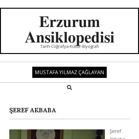
Skip
to
Erzurum
content
Ansiklopedisi
Tarih-Coğrafya-Kültür-Biyografi
MUSTAFA YILMAZ ÇAĞLAYAN
Search
Primary
Navigation
Menu
ŞEREF AKBABA
Şeref