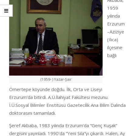
Akbaba,
1959
yılında
Erzurum
–Aziziye
(Ilıca)
ilçesine
bağlı
(1959- ) Yazar-Şair
Ömertepe köyünde doğdu. İlk, Orta ve Liseyi
Erzurum’da bitirdi. A.Ü.İlahiyat Fakültesi mezunu.
İ.Ü.Sosyal Bilimler Enstitüsü Gazetecilik Ana Bilim Dalında
doktorasını tamamladı.
Şeref Akbaba, 1983 yılında Erzurum’da “Genç Kuşak”
dergisini yayınladı. 1990’da “Yeni Sıla”yı çıkardı. Halen, Ay