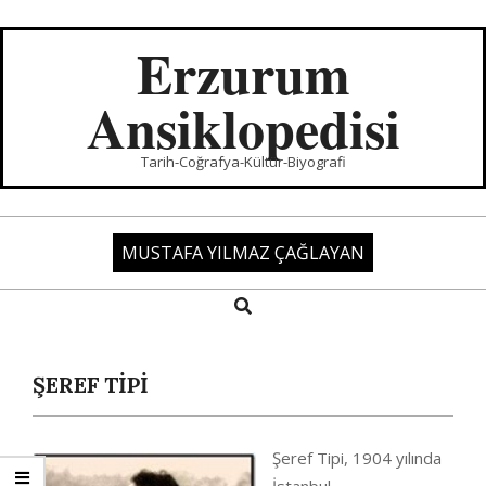
Skip
to
Erzurum
content
Ansiklopedisi
Tarih-Coğrafya-Kültür-Biyografi
MUSTAFA YILMAZ ÇAĞLAYAN
Search
Primary
Navigation
Menu
ŞEREF TİPİ
Şeref Tipi, 1904 yılında