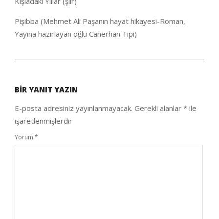
Kışladaki Yıllar (şiir)
Pişibba (Mehmet Ali Paşanın hayat hikayesi-Roman,
Yayına hazırlayan oğlu Canerhan Tipi)
2020-
05-
BIR YANIT YAZIN
25
E-posta adresiniz yayınlanmayacak.
Gerekli alanlar
*
ile
işaretlenmişlerdir
Yorum
*