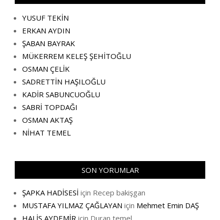
YUSUF TEKİN
ERKAN AYDIN
ŞABAN BAYRAK
MÜKERREM KELEŞ ŞEHİTOĞLU
OSMAN ÇELİK
SADRETTİN HAŞILOĞLU
KADİR SABUNCUOĞLU
SABRİ TOPDAĞI
OSMAN AKTAŞ
NİHAT TEMEL
SON YORUMLAR
ŞAPKA HADİSESİ
için
Recep bakişgan
MUSTAFA YILMAZ ÇAĞLAYAN
için
Mehmet Emin DAŞ
HALİS AYDEMİR
için
Duran temel