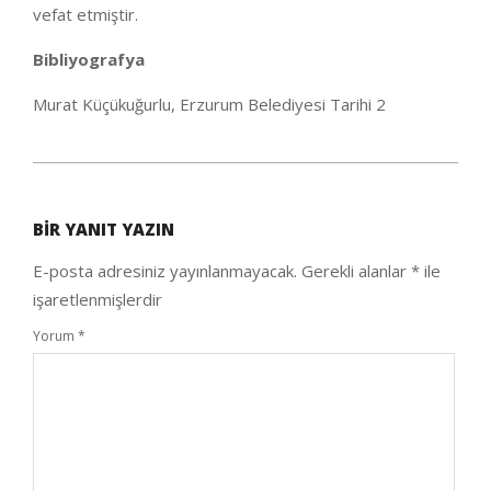
vefat etmiştir.
Bibliyografya
Murat Küçükuğurlu, Erzurum Belediyesi Tarihi 2
2020-
05-
BIR YANIT YAZIN
25
E-posta adresiniz yayınlanmayacak.
Gerekli alanlar
*
ile
işaretlenmişlerdir
Yorum
*