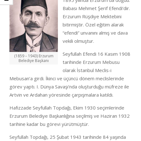
1895 yılında Erzurum’da doğdu.
Babası Mehmet Şerif Efendi’dir.
Erzurum Rüşdiye Mektebini
bitirmiştir. Özel eğitim alarak
“efendi” unvanını almış ve dava
vekili olmuştur.
Seyfullah Efendi 16 Kasım 1908
(1859 – 1943) Erzurum
Belediye Başkanı
tarihinde Erzurum Mebusu
olarak İstanbul Meclis-i
Mebusan’a girdi. İkinci ve üçüncü dönem meclislerinde
görev yaptı. I. Dünya Savaşı’nda oluşturduğu müfreze ile
Artvin ve Ardahan yöresinde çarpışmalara katıldı.
Hafızzade Seyfullah Topdağı, Ekim 1930 seçimlerinde
Erzurum Belediye Başkanlığına seçilmiş ve Haziran 1932
tarihine kadar bu görevi yürütmüştür.
Seyfullah Topdağı, 25 Şubat 1943 tarihinde 84 yaşında