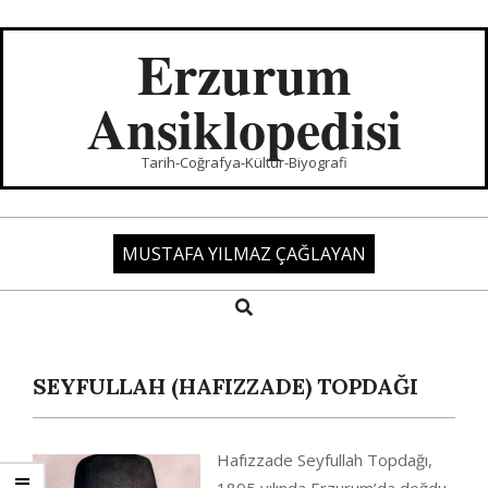
Skip
to
Erzurum
content
Ansiklopedisi
Tarih-Coğrafya-Kültür-Biyografi
MUSTAFA YILMAZ ÇAĞLAYAN
Search
Primary
Navigation
Menu
SEYFULLAH (HAFIZZADE) TOPDAĞI
Hafızzade Seyfullah Topdağı,