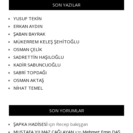
SON YAZILAR
YUSUF TEKİN
ERKAN AYDIN
ŞABAN BAYRAK
MÜKERREM KELEŞ ŞEHİTOĞLU
OSMAN ÇELİK
SADRETTİN HAŞILOĞLU
KADİR SABUNCUOĞLU
SABRİ TOPDAĞI
OSMAN AKTAŞ
NİHAT TEMEL
SON YORUMLAR
ŞAPKA HADİSESİ
için
Recep bakişgan
MUSTAFA YILMAZ ÇAĞLAYAN
için
Mehmet Emin DAŞ