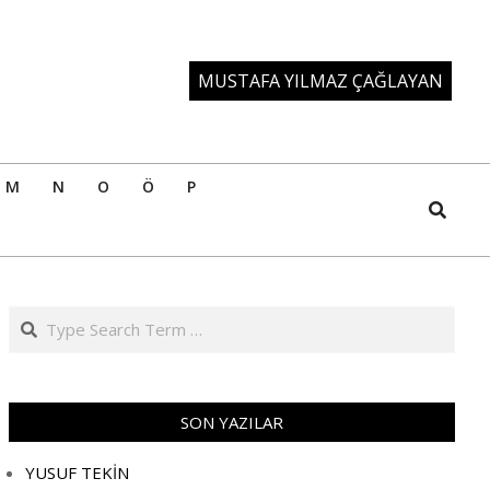
MUSTAFA YILMAZ ÇAĞLAYAN
M
N
O
Ö
P
Search
Search
SON YAZILAR
YUSUF TEKİN