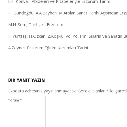
İ.H. Konyalı, Abideleri ve Kitabeleriyle Erzurum Tarihi
H. Gündoğdu, A.A.Bayhan, M.Arslan Sanat Tarihi Açısından Er
M.N. Som, Tarihçe-i Erzurum
H.Yurttaş, H.Özkan, Z.Köşklü, vd. Yolların, Suların ve Sanatın
A.Zeynel, Erzurum Eğitim Kurumları Tarihi
2021-
01-
BIR YANIT YAZIN
29
E-posta adresiniz yayınlanmayacak.
Gerekli alanlar
*
ile işaret
Yorum
*