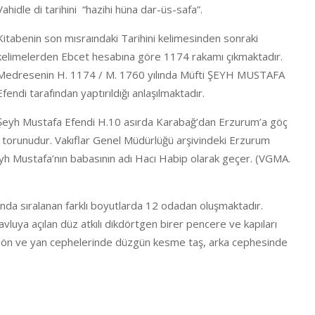
Vahidle di tarihini “hazihi hüna dar-üs-safa”.
Kitabenin son mısraındaki Tarihini kelimesinden sonraki
kelimelerden Ebcet hesabına göre 1174 rakamı çıkmaktadır.
Medresenin H. 1174 / M. 1760 yılında Müfti ŞEYH MUSTAFA
Efendi tarafından yaptırıldığı anlaşılmaktadır.
Şeyh Mustafa Efendi H.10 asırda Karabağ’dan Erzurum’a göç
torunudur. Vakıflar Genel Müdürlüğü arşivindeki Erzurum
Şeyh Mustafa’nın babasının adı Hacı Habip olarak geçer. (VGMA.
anda sıralanan farklı boyutlarda 12 odadan oluşmaktadır.
vluya açılan düz atkılı dikdörtgen birer pencere ve kapıları
nın ön ve yan cephelerinde düzgün kesme taş, arka cephesinde