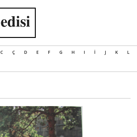
edisi
C
Ç
D
E
F
G
H
I
İ
J
K
L