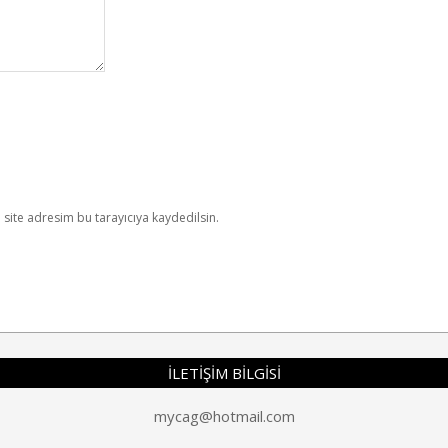
site adresim bu tarayıcıya kaydedilsin.
İLETİŞİM BİLGİSİ
mycag@hotmail.com