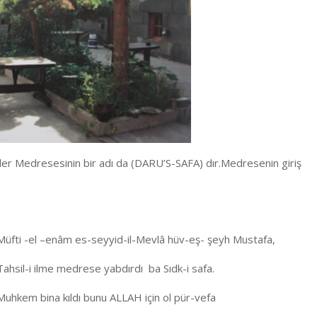
hler Medresesinin bir adı da (DARU’S-SAFA) dır.Medresenin giriş
Müfti -el –enâm es-seyyid-il-Mevlâ hüv-eş- şeyh Mustafa,
Tahsil-i ilme medrese yabdırdı ba Sıdk-i safa.
Muhkem bina kıldı bunu ALLAH için ol pür-vefa