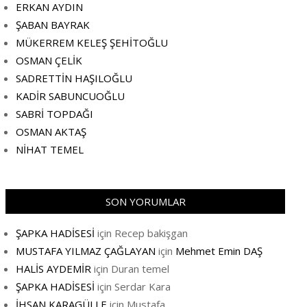
ERKAN AYDIN
ŞABAN BAYRAK
MÜKERREM KELEŞ ŞEHİTOĞLU
OSMAN ÇELİK
SADRETTİN HAŞILOĞLU
KADİR SABUNCUOĞLU
SABRİ TOPDAĞI
OSMAN AKTAŞ
NİHAT TEMEL
SON YORUMLAR
ŞAPKA HADİSESİ
için
Recep bakişgan
MUSTAFA YILMAZ ÇAĞLAYAN
için
Mehmet Emin DAŞ
HALİS AYDEMİR
için
Duran temel
ŞAPKA HADİSESİ
için
Serdar Kara
İHSAN KARAGÜLLE
için
Mustafa