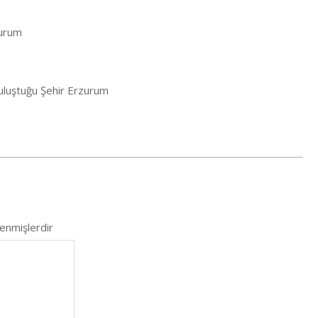
zurum
 Buluştuğu Şehir Erzurum
lenmişlerdir