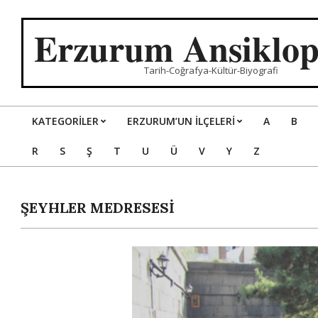
Skip
to
Erzurum Ansiklop
content
Tarih-Coğrafya-Kültür-Biyografi
KATEGORILER
ERZURUM’UN İLÇELERİ
A
B
Primary
R
S
Ş
T
U
Ü
V
Y
Z
Navigation
Menu
ŞEYHLER MEDRESESİ