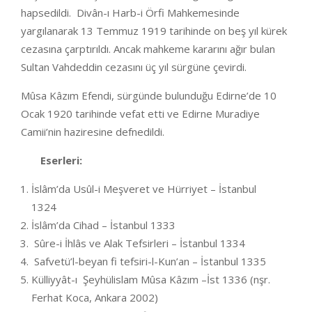
hapsedildi. Divân-ı Harb-i Örfi Mahkemesinde
yargılanarak 13 Temmuz 1919 tarihinde on beş yıl kürek
cezasına çarptırıldı. Ancak mahkeme kararını ağır bulan
Sultan Vahdeddin cezasını üç yıl sürgüne çevirdi.
Mûsa Kâzım Efendi, sürgünde bulunduğu Edirne’de 10
Ocak 1920 tarihinde vefat etti ve Edirne Muradiye
Camii’nin haziresine defnedildi.
Eserleri:
İslâm’da Usûl-i Meşveret ve Hürriyet – İstanbul
1324
İslâm’da Cihad – İstanbul 1333
Sûre-i İhlâs ve Alak Tefsirleri – İstanbul 1334
Safvetü’l-beyan fi tefsiri-l-Kun’an – İstanbul 1335
Külliyyât-ı Şeyhülislam Mûsa Kâzım –İst 1336 (nşr.
Ferhat Koca, Ankara 2002)