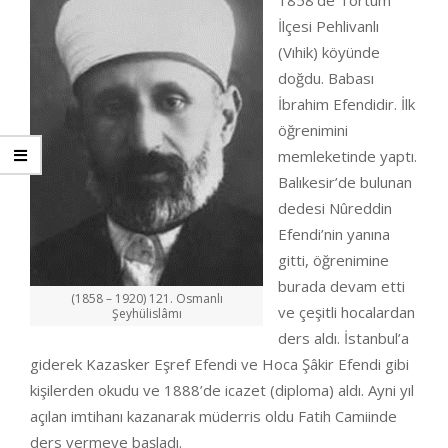
1858’de Tortum
İlçesi Pehlivanlı
(Vıhik) köyünde
doğdu. Babası
İbrahim Efendidir. İlk
öğrenimini
memleketinde yaptı.
Balıkesir’de bulunan
dedesi Nûreddin
Efendi’nin yanına
gitti, öğrenimine
burada devam etti
(1858 – 1920) 121. Osmanlı
ve çeşitli hocalardan
Şeyhülislâmı
ders aldı. İstanbul’a
giderek Kazasker Eşref Efendi ve Hoca Şâkir Efendi gibi
kişilerden okudu ve 1888’de icazet (diploma) aldı. Ayni yıl
açılan imtihanı kazanarak müderris oldu Fatih Camiinde
ders vermeye başladı.