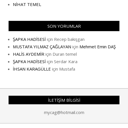
NİHAT TEMEL
SON YORUMLAR
ŞAPKA HADİSESİ
için
Recep bakişgan
MUSTAFA YILMAZ ÇAĞLAYAN
için
Mehmet Emin DAŞ
HALİS AYDEMİR
için
Duran temel
ŞAPKA HADİSESİ
için
Serdar Kara
İHSAN KARAGÜLLE
için
Mustafa
İLETİŞİM BİLGİSİ
mycag@hotmail.com