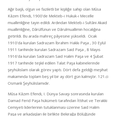
Ağır başlı, olgun ve faziletli bir kişiliğe sahip olan Mûsa
Kâzım Efendi, 1900’de Mekteb-i Hukuk-ı Mecelle
muallimliğine tayin edildi. Ardından Mekteb-i Sultâni Akaid
muallimliğine, Dârülfünun ve Dârulmuallimin hocalığına
getirildi. Bu arada mahreç pâyesine yükseldi. Ocak
1910’da kurulan Sadrazam İbrahim Hakkı Paşa , 30 Eylül
1911 tarihinde kurulan Sadrazam Said Paşa , 8 Mayıs
1916’da kurulan Sadrazam Said Halim Paşa ve 4 Şubat
1917 tarihinde teşkil edilen Talat Paşa kabinelerinde
şeyhülislam olarak görev yaptı. Dört defa geldiği meşihat
makamında toplam beş yıl bir ay dört gün kalmıştır. 121.ci
Osmanlı Şeyhülislamıdır.
Mûsa Kâzım Efendi, I. Dünya Savaşı sonrasında kurulan
Damad Ferid Paşa hükümeti tarafından İttihat ve Terakki
Cemiyeti liderlerinin tutuklanması üzerine Said Halim
Paşa ve arkadaşları ile birlikte Bekirağa Bölüğünde