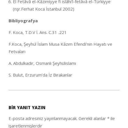
El Fetâvâ el-Kâzimiyye fi islâhi’l-fetâvâ el-Türkiyye
(nşr.Ferhat Koca İstanbul 2002)
Bibliyografya
F. Koca, T.D.V İ. Ans. C.31 .221
F.Koca, Şeyhül İslam Musa Kâzım Efendi’nin Hayatı ve
Fetvaları
A. Abdulkadir, Osmanlı Şeyhülislamı
S. Bulut, Erzurum’da İz Bırakanlar
2020-
05-
BIR YANIT YAZIN
25
E-posta adresiniz yayınlanmayacak.
Gerekli alanlar
*
ile
işaretlenmişlerdir