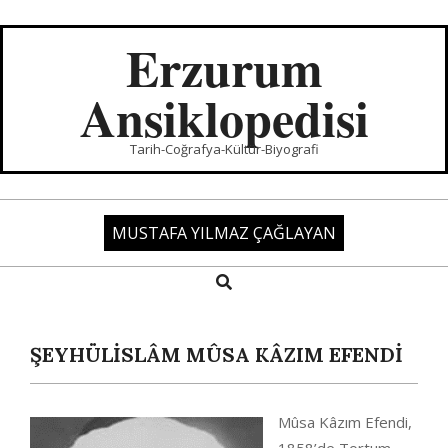
Skip
to
Erzurum
content
Ansiklopedisi
Tarih-Coğrafya-Kültür-Biyografi
MUSTAFA YILMAZ ÇAĞLAYAN
Search
Primary
Navigation
Menu
ŞEYHÜLİSLÂM MÛSA KÂZIM EFENDİ
Mûsa Kâzım Efendi,