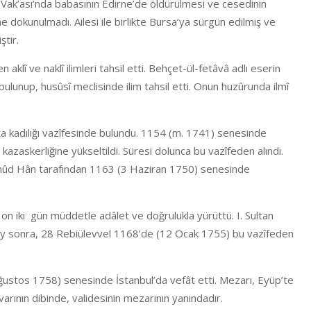
ne Vak’ası’nda babasının Edirne’de öldürülmesi ve cesedinin
e dokunulmadı. Ailesi ile birlikte Bursa’ya sürgün edilmiş ve
ştir.
klî ve naklî ilimleri tahsil etti. Behçet-ül-fetâvâ adlı eserin
bulunup, husûsî meclisinde ilim tahsil etti. Onun huzûrunda ilmî
ta kadılığı vazîfesinde bulundu. 1154 (m. 1741) senesinde
kazaskerliğine yükseltildi. Süresi dolunca bu vazîfeden alındı.
ahmûd Hân tarafından 1163 (3 Haziran 1750) senesinde
 on iki gün müddetle adâlet ve doğrulukla yürüttü. I. Sultan
r ay sonra, 28 Rebiülevvel 1168’de (12 Ocak 1755) bu vazîfeden
ğustos 1758) senesinde İstanbul’da vefât etti. Mezarı, Eyüp’te
arının dibinde, validesinin mezarının yanındadır.