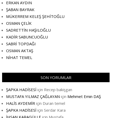
ERKAN AYDIN
ŞABAN BAYRAK
MÜKERREM KELEŞ ŞEHİTOĞLU
OSMAN ÇELİK
SADRETTİN HAŞILOĞLU
KADİR SABUNCUOĞLU
SABRİ TOPDAĞI
OSMAN AKTAŞ
NİHAT TEMEL
SON YORUMLAR
ŞAPKA HADİSESİ
için
Recep bakişgan
MUSTAFA YILMAZ ÇAĞLAYAN
için
Mehmet Emin DAŞ
HALİS AYDEMİR
için
Duran temel
ŞAPKA HADİSESİ
için
Serdar Kara
İHSAN KARAGÜLLE
için
Mustafa