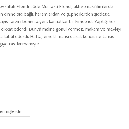
eyzullah Efendi-zâde Murtazâ Efendi, aklî ve naklî ilimlerde
ânın dînine sıkı bağlı, haramlardan ve şüphelilerden şiddetle
aşayış tarzını benimseyen, kanaatkar bir kimse idi. Yaptığı her
ya dikkat ederdi. Dünyâ malına gönül vermez, makam ve mevkiyi,
ta kabûl ederdi. Hattâ, emekli maaşı olarak kendisine tahsis
ilgiye rastlanmamıştır.
lenmişlerdir