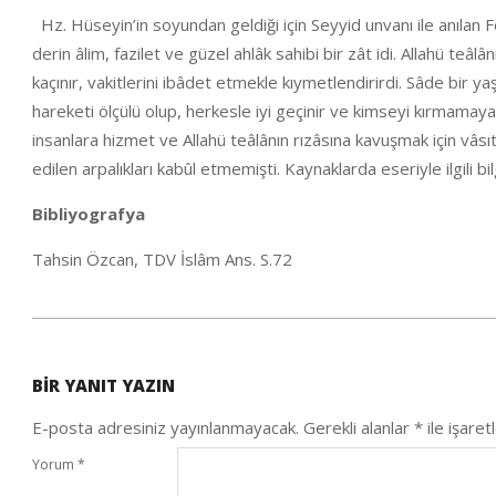
Hz. Hüseyin’in soyundan geldiği için Seyyid unvanı ile anılan F
derin âlim, fazilet ve güzel ahlâk sahibi bir zât idi. Allahü teâl
kaçınır, vakitlerini ibâdet etmekle kıymetlendirirdi. Sâde bir y
hareketi ölçülü olup, herkesle iyi geçinir ve kimseyi kırmama
insanlara hizmet ve Allahü teâlânın rızâsına kavuşmak için vâsı
edilen arpalıkları kabûl etmemişti. Kaynaklarda eseriyle ilgili b
Bibliyografya
Tahsin Özcan, TDV İslâm Ans. S.72
2020-
05-
BIR YANIT YAZIN
25
E-posta adresiniz yayınlanmayacak.
Gerekli alanlar
*
ile işaret
Yorum
*