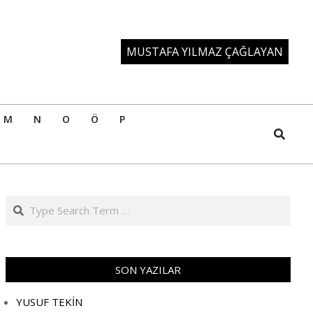
MUSTAFA YILMAZ ÇAĞLAYAN
M
N
O
Ö
P
Search
Search
SON YAZILAR
YUSUF TEKİN