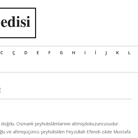
edisi
C
Ç
D
E
F
G
H
I
İ
J
K
L
İ
 doğdu. Osmanlı şeyhülislâmlarının altmışdokuzuncusudur.
 oğlu ve altmışüçüncü şeyhülislâm Feyzullah Efendi-zâde Mustafa