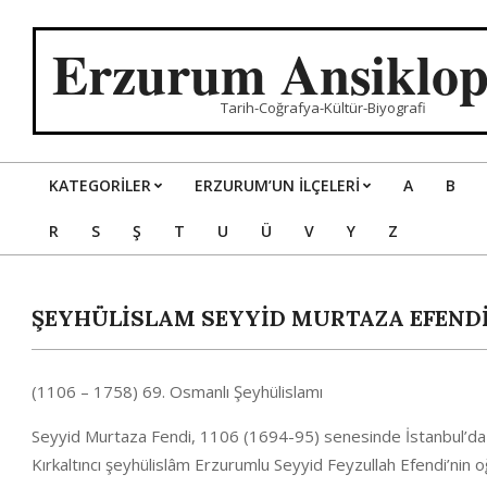
Skip
to
Erzurum Ansiklop
content
Tarih-Coğrafya-Kültür-Biyografi
KATEGORILER
ERZURUM’UN İLÇELERİ
A
B
Primary
R
S
Ş
T
U
Ü
V
Y
Z
Navigation
Menu
ŞEYHÜLİSLAM SEYYİD MURTAZA EFEND
(1106 – 1758) 69. Osmanlı Şeyhülislamı
Seyyid Murtaza Fendi, 1106 (1694-95) senesinde İstanbul’da
Kırkaltıncı şeyhülislâm Erzurumlu Seyyid Feyzullah Efendi’nin