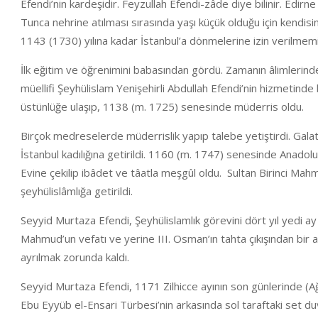
Efendi’nin kardeşidir. Feyzullah Efendi-zâde diye bilinir. Edir
Tunca nehrine atılması sırasında yaşı küçük olduğu için kendisin
1143 (1730) yılına kadar İstanbul’a dönmelerine izin verilmemi
İlk eğitim ve öğrenimini babasından gördü. Zamanın âlimlerinden a
müellifi Şeyhülislam Yenişehirli Abdullah Efendi’nin hizmetinde 
üstünlüğe ulaşıp, 1138 (m. 1725) senesinde müderris oldu.
Birçok medreselerde müderrislik yapıp talebe yetiştirdi. Gala
İstanbul kadılığına getirildi. 1160 (m. 1747) senesinde Anadolu 
Evine çekilip ibâdet ve tâatla meşgûl oldu. Sultan Birinci M
şeyhülislâmlığa getirildi.
Seyyid Murtaza Efendi, Şeyhülislamlık görevini dört yıl yedi ay
Mahmud’un vefatı ve yerine III. Osman’ın tahta çıkışından bi
ayrılmak zorunda kaldı.
Seyyid Murtaza Efendi, 1171 Zilhicce ayının son günlerinde (A
Ebu Eyyüb el-Ensari Türbesi’nin arkasında sol taraftaki set duv