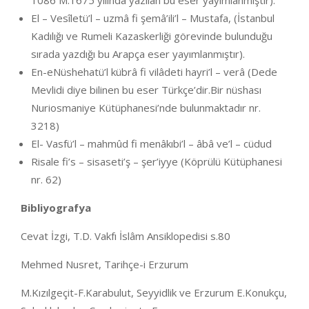
1086 M.1675 yılında yazılan bu eser yayımlanmıştır).
El – Vesîletü’l – uzmâ fi şemâ’ili’l – Mustafa, (İstanbul
Kadılığı ve Rumeli Kazaskerliği görevinde bulunduğu
sırada yazdığı bu Arapça eser yayımlanmıştır).
En-eNüshehatü’l kübrâ fi vilâdeti hayri’l – verâ (Dede
Mevlidi diye bilinen bu eser Türkçe’dir.Bir nüshası
Nuriosmaniye Kütüphanesi’nde bulunmaktadır nr.
3218)
El- Vasfü’l – mahmûd fi menâkıbi’l – âbâ ve’l – cüdud
Risale fi’s – sisaseti’ş – şer’iyye (Köprülü Kütüphanesi
nr. 62)
Bibliyografya
Cevat İzgi, T.D. Vakfı İslâm Ansiklopedisi s.80
Mehmed Nusret, Tarihçe-i Erzurum
M.Kızılgeçit-F.Karabulut, Seyyidlik ve Erzurum E.Konukçu,