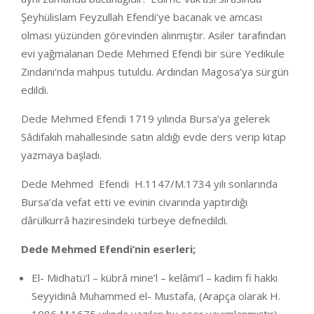
Şeyhülislam Feyzullah Efendi’ye bacanak ve amcası
olması yüzünden görevinden alınmıştır. Asiler tarafından
evi yağmalanan Dede Mehmed Efendi bir süre Yedikule
Zındanı’nda mahpus tutuldu. Ardından Magosa’ya sürgün
edildi.
Dede Mehmed Efendi 1719 yılında Bursa’ya gelerek
Sâdifakıh mahallesinde satın aldığı evde ders verip kitap
yazmaya başladı.
Dede Mehmed Efendi H.1147/M.1734 yılı sonlarında
Bursa’da vefat etti ve evinin civarında yaptırdığı
dârülkurrâ haziresindeki türbeye defnedildi.
Dede Mehmed Efendi’nin eserleri;
El- Midhatü’l – kübrâ mine’l – kelâmi’l – kadim fi hakkı
Seyyidinâ Muhammed el- Mustafa, (Arapça olarak H.