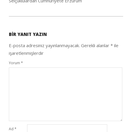
Selçuklulardan Cumhuriyete Erzurum
2020-
05-
BIR YANIT YAZIN
25
E-posta adresiniz yayınlanmayacak.
Gerekli alanlar
*
ile
işaretlenmişlerdir
Yorum
*
Ad
*