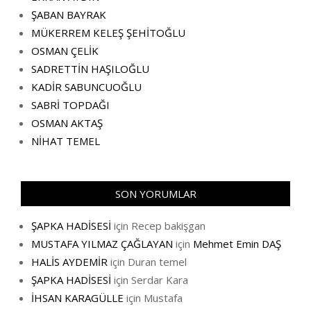
ŞABAN BAYRAK
MÜKERREM KELEŞ ŞEHİTOĞLU
OSMAN ÇELİK
SADRETTİN HAŞILOĞLU
KADİR SABUNCUOĞLU
SABRİ TOPDAĞI
OSMAN AKTAŞ
NİHAT TEMEL
SON YORUMLAR
ŞAPKA HADİSESİ
için
Recep bakişgan
MUSTAFA YILMAZ ÇAĞLAYAN
için
Mehmet Emin DAŞ
HALİS AYDEMİR
için
Duran temel
ŞAPKA HADİSESİ
için
Serdar Kara
İHSAN KARAGÜLLE
için
Mustafa