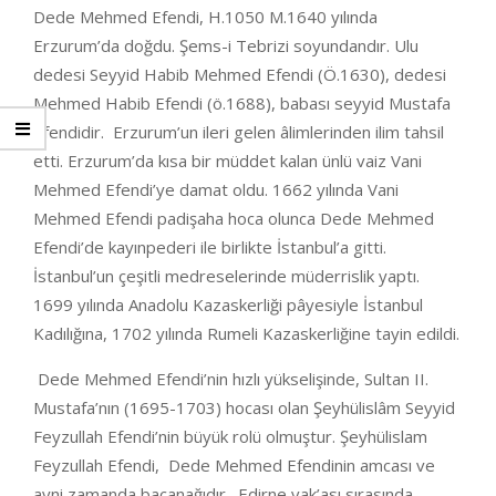
Dede Mehmed Efendi, H.1050 M.1640 yılında
Erzurum’da doğdu. Şems-i Tebrizi soyundandır. Ulu
dedesi Seyyid Habib Mehmed Efendi (Ö.1630), dedesi
Mehmed Habib Efendi (ö.1688), babası seyyid Mustafa
Efendidir. Erzurum’un ileri gelen âlimlerinden ilim tahsil
etti. Erzurum’da kısa bir müddet kalan ünlü vaiz Vani
Mehmed Efendi’ye damat oldu. 1662 yılında Vani
Mehmed Efendi padişaha hoca olunca Dede Mehmed
Efendi’de kayınpederi ile birlikte İstanbul’a gitti.
İstanbul’un çeşitli medreselerinde müderrislik yaptı.
1699 yılında Anadolu Kazaskerliği pâyesiyle İstanbul
Kadılığına, 1702 yılında Rumeli Kazaskerliğine tayin edildi.
Dede Mehmed Efendi’nin hızlı yükselişinde, Sultan II.
Mustafa’nın (1695-1703) hocası olan Şeyhülislâm Seyyid
Feyzullah Efendi’nin büyük rolü olmuştur. Şeyhülislam
Feyzullah Efendi, Dede Mehmed Efendinin amcası ve
ayni zamanda bacanağıdır. Edirne vak’ası sırasında