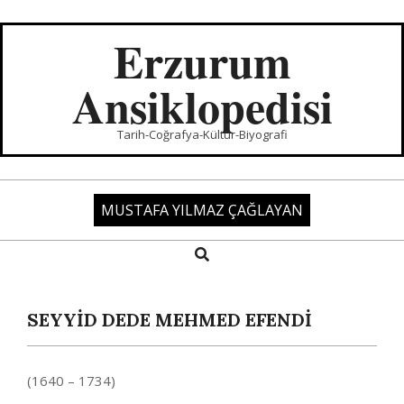
Skip
to
Erzurum
content
Ansiklopedisi
Tarih-Coğrafya-Kültür-Biyografi
MUSTAFA YILMAZ ÇAĞLAYAN
Search
Primary
Navigation
Menu
SEYYİD DEDE MEHMED EFENDİ
(1640 – 1734)