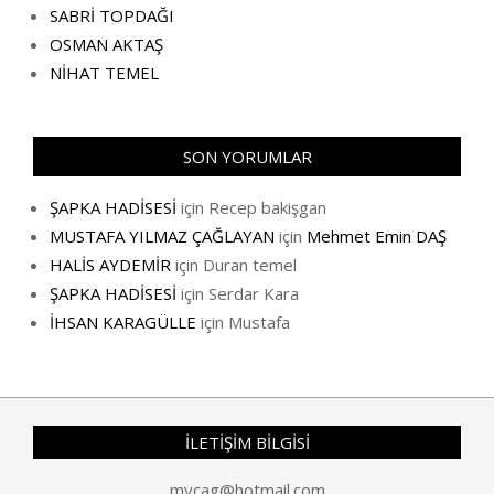
SABRİ TOPDAĞI
OSMAN AKTAŞ
NİHAT TEMEL
SON YORUMLAR
ŞAPKA HADİSESİ
için
Recep bakişgan
MUSTAFA YILMAZ ÇAĞLAYAN
için
Mehmet Emin DAŞ
HALİS AYDEMİR
için
Duran temel
ŞAPKA HADİSESİ
için
Serdar Kara
İHSAN KARAGÜLLE
için
Mustafa
İLETİŞİM BİLGİSİ
mycag@hotmail.com