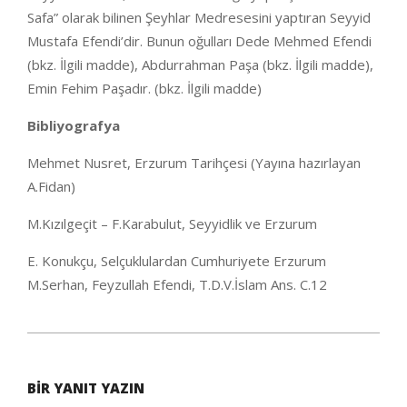
Safa” olarak bilinen Şeyhlar Medresesini yaptıran Seyyid
Mustafa Efendi’dir. Bunun oğulları Dede Mehmed Efendi
(bkz. İlgili madde), Abdurrahman Paşa (bkz. İlgili madde),
Emin Fehim Paşadır. (bkz. İlgili madde)
Bibliyografya
Mehmet Nusret, Erzurum Tarihçesi (Yayına hazırlayan
A.Fidan)
M.Kızılgeçit – F.Karabulut, Seyyidlik ve Erzurum
E. Konukçu, Selçuklulardan Cumhuriyete Erzurum
M.Serhan, Feyzullah Efendi, T.D.V.İslam Ans. C.12
2020-
05-
BIR YANIT YAZIN
25