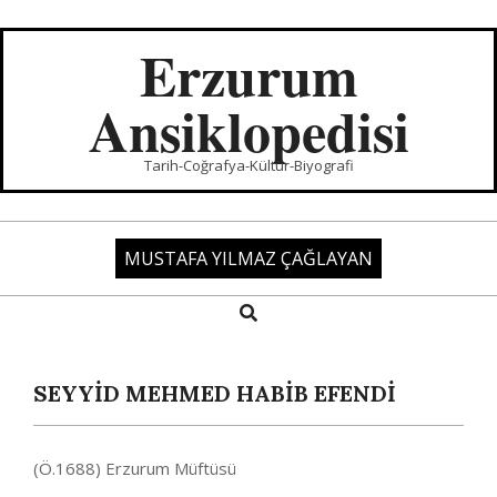
Skip
to
Erzurum
content
Ansiklopedisi
Tarih-Coğrafya-Kültür-Biyografi
MUSTAFA YILMAZ ÇAĞLAYAN
Search
Primary
Navigation
Menu
SEYYİD MEHMED HABİB EFENDİ
(Ö.1688) Erzurum Müftüsü