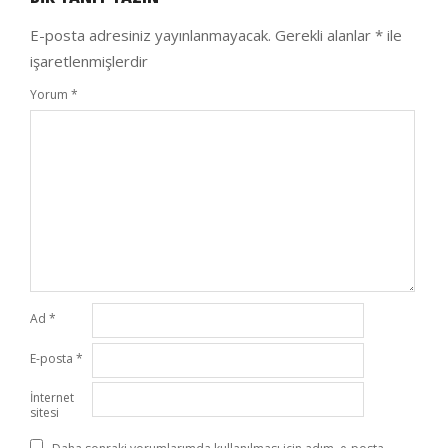
25
E-posta adresiniz yayınlanmayacak.
Gerekli alanlar
*
ile
işaretlenmişlerdir
Yorum
*
Ad
*
E-posta
*
İnternet
sitesi