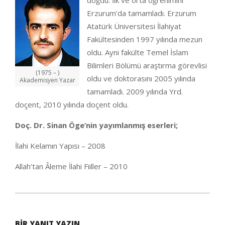
doğdu. İlk ve orta öğrenimini
Erzurum’da tamamladı. Erzurum
Atatürk Üniversitesi İlahiyat
Fakültesinden 1997 yılında mezun
oldu. Ayni fakülte Temel İslam
Bilimleri Bölümü araştırma görevlisi
(1975 – )
oldu ve doktorasını 2005 yılında
Akademisyen Yazar
tamamladı. 2009 yılında Yrd.
doçent, 2010 yılında doçent oldu.
Doç. Dr. Sinan Öge’nin yayımlanmış eserleri;
İlahi Kelamın Yapısı – 2008
Allah’tan Âleme İlahi Fiiller – 2010
2020-
05-
BIR YANIT YAZIN