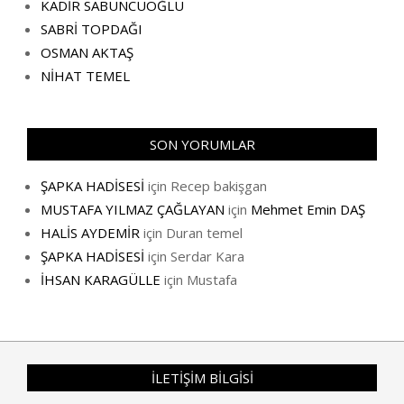
KADİR SABUNCUOĞLU
SABRİ TOPDAĞI
OSMAN AKTAŞ
NİHAT TEMEL
SON YORUMLAR
ŞAPKA HADİSESİ
için
Recep bakişgan
MUSTAFA YILMAZ ÇAĞLAYAN
için
Mehmet Emin DAŞ
HALİS AYDEMİR
için
Duran temel
ŞAPKA HADİSESİ
için
Serdar Kara
İHSAN KARAGÜLLE
için
Mustafa
İLETİŞİM BİLGİSİ