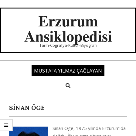
Skip
to
Erzurum
content
Ansiklopedisi
Tarih-Coğrafya-Kültür-Biyografi
MUSTAFA YILMAZ ÇAĞLAYAN
Search
Primary
Navigation
Menu
SİNAN ÖGE
Sinan Öge, 1975 yılında Erzurum’da