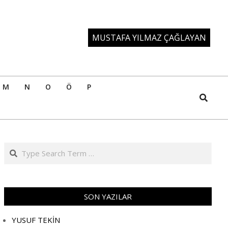
MUSTAFA YILMAZ ÇAĞLAYAN
M
N
O
Ö
P
Search
Search
SON YAZILAR
YUSUF TEKİN