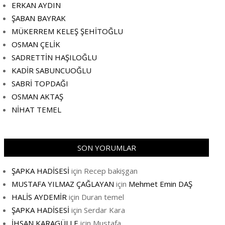
ERKAN AYDIN
ŞABAN BAYRAK
MÜKERREM KELEŞ ŞEHİTOĞLU
OSMAN ÇELİK
SADRETTİN HAŞILOĞLU
KADİR SABUNCUOĞLU
SABRİ TOPDAĞI
OSMAN AKTAŞ
NİHAT TEMEL
SON YORUMLAR
ŞAPKA HADİSESİ
için
Recep bakişgan
MUSTAFA YILMAZ ÇAĞLAYAN
için
Mehmet Emin DAŞ
HALİS AYDEMİR
için
Duran temel
ŞAPKA HADİSESİ
için
Serdar Kara
İHSAN KARAGÜLLE
için
Mustafa