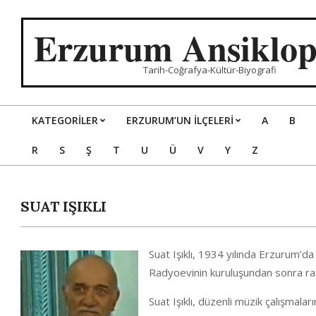
Skip
to
Erzurum Ansiklop
content
Tarih-Coğrafya-Kültür-Biyografi
KATEGORILER
ERZURUM’UN İLÇELERİ
A
B
Primary
R
S
Ş
T
U
Ü
V
Y
Z
Navigation
Menu
SUAT IŞIKLI
Suat Işıklı, 1934 yılında Erzurum’
Radyoevinin kuruluşundan sonra rad
Suat Işıklı, düzenli müzik çalışmala