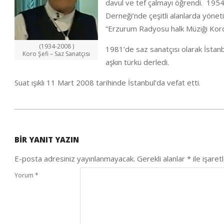
davul ve tef çalmayı öğrendi. 1954
Derneği’nde çeşitli alanlarda yönet
“Erzurum Radyosu halk Müziği Koro
(1934-2008 )
1981’de saz sanatçısı olarak İstan
Koro Şefi – Saz Sanatçısı
aşkın türkü derledi.
Suat ışıklı 11 Mart 2008 tarihinde İstanbul’da vefat etti.
2020-
05-
BIR YANIT YAZIN
25
E-posta adresiniz yayınlanmayacak.
Gerekli alanlar
*
ile işaret
Yorum
*