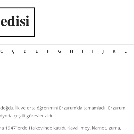
edisi
C
Ç
D
E
F
G
H
I
İ
J
K
L
da doğdu. İlk ve orta öğrenimini Erzurum’da tamamladı. Erzurum
yoda çeşitli görevler aldı.
rına 1947’lerde Halkevi’nde katıldı. Kaval, mey, klarnet, zurna,