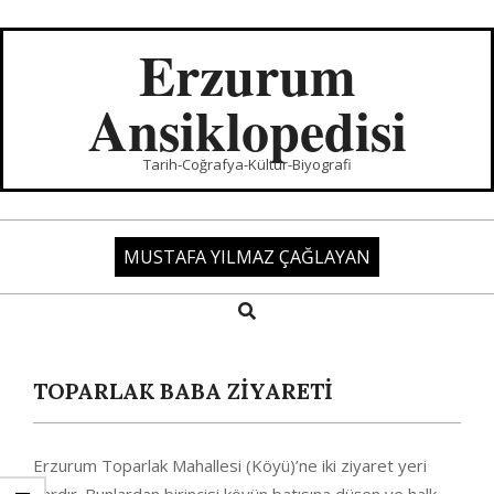
Skip
to
Erzurum
content
Ansiklopedisi
Tarih-Coğrafya-Kültür-Biyografi
MUSTAFA YILMAZ ÇAĞLAYAN
Search
Primary
Navigation
Menu
TOPARLAK BABA ZİYARETİ
Erzurum Toparlak Mahallesi (Köyü)’ne iki ziyaret yeri