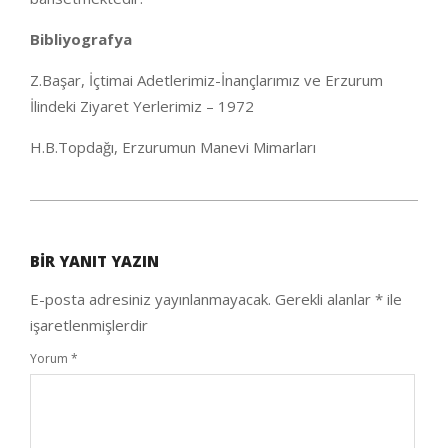
Bibliyografya
Z.Başar, İçtimai Adetlerimiz-İnançlarımız ve Erzurum
İlindeki Ziyaret Yerlerimiz – 1972
H.B.Topdağı, Erzurumun Manevi Mimarları
2020-
05-
BIR YANIT YAZIN
14
E-posta adresiniz yayınlanmayacak.
Gerekli alanlar
*
ile
işaretlenmişlerdir
Yorum
*