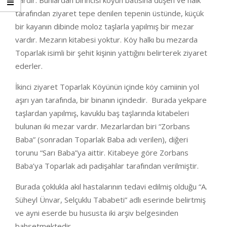
vardır. Bunlardan birincisi köyün batısına düşen ve halk
tarafından ziyaret tepe denilen tepenin üstünde, küçük
bir kayanın dibinde moloz taşlarla yapılmış bir mezar
vardır. Mezarın kitabesi yoktur. Köy halkı bu mezarda
Toparlak isimli bir şehit kişinin yattığını belirterek ziyaret
ederler.
İkinci ziyaret Toparlak Köyünün içinde köy camiinin yol
aşırı yan tarafında, bir binanın içindedir. Burada yekpare
taşlardan yapılmış, kavuklu baş taşlarında kitabeleri
bulunan iki mezar vardır. Mezarlardan biri “Zorbans
Baba” (sonradan Toparlak Baba adı verilen), diğeri
torunu “Sarı Baba”ya aittir. Kitabeye göre Zorbans
Baba’ya Toparlak adı padişahlar tarafından verilmiştir.
Burada çoklukla akıl hastalarının tedavi edilmiş olduğu “A.
Süheyl Ünvar, Selçuklu Tababeti” adlı eserinde belirtmiş
ve ayni eserde bu hususta iki arşiv belgesinden
bahsetmektedir.