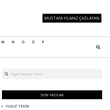
MUSTAFA YILMAZ ÇAĞLAYAN
M
N
O
Ö
P
Search
Search
SON YAZILAR
YUSUF TEKİN