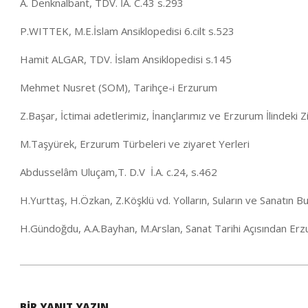
A. Denknalbant, TDV. İA. C.43 s.293
P.WITTEK, M.E.İslam Ansiklopedisi 6.cilt s.523
Hamit ALGAR, TDV. İslam Ansiklopedisi s.145
Mehmet Nusret (SOM), Tarihçe-i Erzurum
Z.Başar, İctimai adetlerimiz, İnançlarımız ve Erzurum İlindeki Z
M.Taşyürek, Erzurum Türbeleri ve ziyaret Yerleri
Abdusselâm Uluçam,T. D.V İ.A. c.24, s.462
H.Yurttaş, H.Özkan, Z.Köşklü vd. Yolların, Suların ve Sanatın 
H.Gündoğdu, A.A.Bayhan, M.Arslan, Sanat Tarihi Açısından Er
2021-
01-
BIR YANIT YAZIN