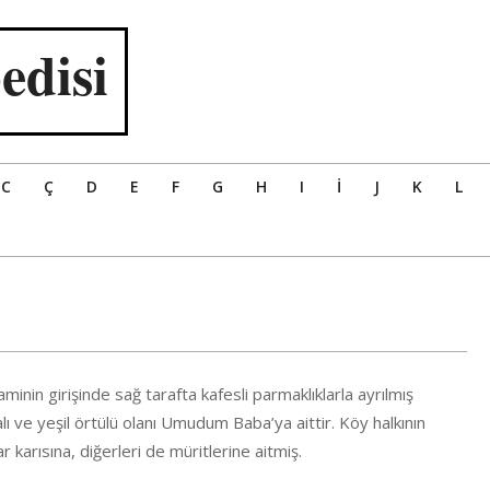
edisi
C
Ç
D
E
F
G
H
I
İ
J
K
L
nin girişinde sağ tarafta kafesli parmaklıklarla ayrılmış
ve yeşil örtülü olanı Umudum Baba’ya aittir. Köy halkının
 karısına, diğerleri de müritlerine aitmiş.