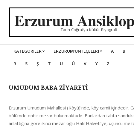
Skip
to
Erzurum Ansiklop
content
Tarih-Coğrafya-Kültür-Biyografi
KATEGORILER
ERZURUM’UN İLÇELERİ
A
B
Primary
R
S
Ş
T
U
Ü
V
Y
Z
Navigation
Menu
UMUDUM BABA ZİYARETİ
Erzurum Umudum Mahallesi (Köyü)’nde, köy camii içindedir. Cami
bölümde onbir mezar bulunmaktadır. Bunlardan tahta sandukalı 
anlattığına göre ikinci mezar oğlu Halil Halveti’ye, üçüncü mezar