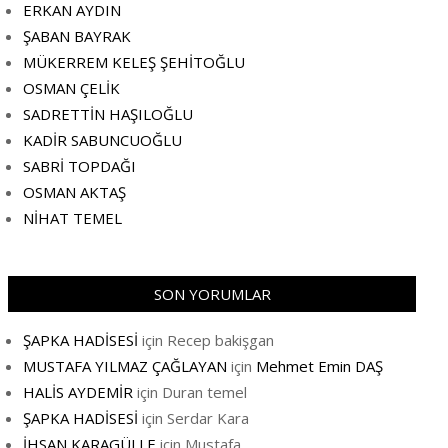
ERKAN AYDIN
ŞABAN BAYRAK
MÜKERREM KELEŞ ŞEHİTOĞLU
OSMAN ÇELİK
SADRETTİN HAŞILOĞLU
KADİR SABUNCUOĞLU
SABRİ TOPDAĞI
OSMAN AKTAŞ
NİHAT TEMEL
SON YORUMLAR
ŞAPKA HADİSESİ
için
Recep bakişgan
MUSTAFA YILMAZ ÇAĞLAYAN
için
Mehmet Emin DAŞ
HALİS AYDEMİR
için
Duran temel
ŞAPKA HADİSESİ
için
Serdar Kara
İHSAN KARAGÜLLE
için
Mustafa