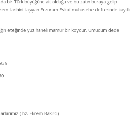
 bir Türk büyüğüne ait olduğu ve bu zatın buraya gelip
rem tarihini taşıyan Erzurum Evkaf muhasebe defterinde kayıtlı
dağın eteğinde yüz haneli mamur bir köydür. Umudum dede
1939
60
r
larımız ( hz. Ekrem Bakırcı)