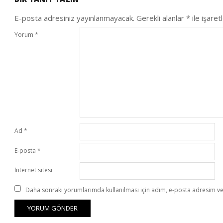
30
E-posta adresiniz yayınlanmayacak.
Gerekli alanlar
*
ile işaret
Yorum
*
Ad
*
E-posta
*
İnternet sitesi
Daha sonraki yorumlarımda kullanılması için adım, e-posta adresim ve 