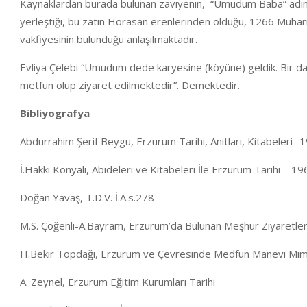
Kaynaklardan burada bulunan zaviyenin, “Umudum Baba” adında
yerleştiği, bu zatın Horasan erenlerinden olduğu, 1266 Muhar
vakfiyesinin bulunduğu anlaşılmaktadır.
Evliya Çelebi “Umudum dede karyesine (köyüne) geldik. Bir 
metfun olup ziyaret edilmektedir”. Demektedir.
Bibliyografya
Abdürrahim Şerif Beygu, Erzurum Tarihi, Anıtları, Kitabeleri -
İ.Hakkı Konyalı, Abideleri ve Kitabeleri İle Erzurum Tarihi – 19
Doğan Yavaş, T.D.V. İ.A.s.278
M.S. Çöğenli-A.Bayram, Erzurum’da Bulunan Meşhur Ziyaretle
H.Bekir Topdağı, Erzurum ve Çevresinde Medfun Manevi Mimar
A. Zeynel, Erzurum Eğitim Kurumları Tarihi