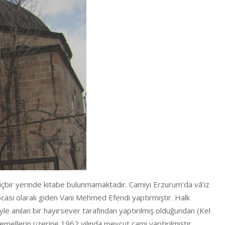
içbir yerinde kitabe bulunmamaktadır. Camiyi Erzurum’da vâ’iz
ocası olarak giden Vani Mehmed Efendi yaptırmıştır. Halk
e anılan bir hayırsever tarafından yaptırılmış olduğundan (Kel
emellerin üzerine 1962 yılında mevcut cami yaptırılmıştır.