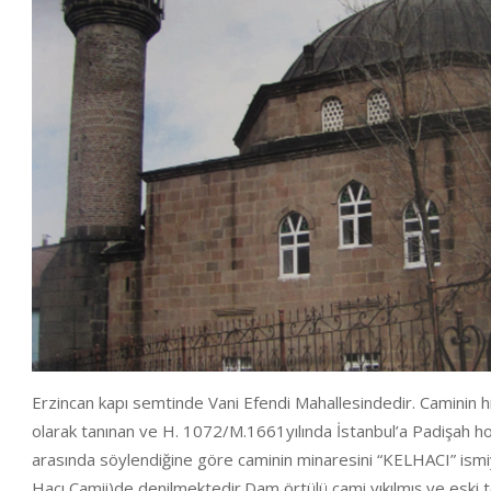
Erzincan kapı semtinde Vani Efendi Mahallesindedir. Caminin h
olarak tanınan ve H. 1072/M.1661yılında İstanbul’a Padişah h
arasında söylendiğine göre caminin minaresini “KELHACI” ismiyl
Hacı Camii)de denilmektedir.Dam örtülü cami yıkılmış ve eski t