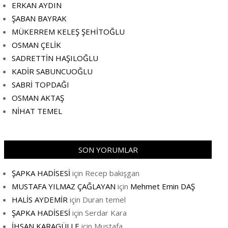
ERKAN AYDIN
ŞABAN BAYRAK
MÜKERREM KELEŞ ŞEHİTOĞLU
OSMAN ÇELİK
SADRETTİN HAŞILOĞLU
KADİR SABUNCUOĞLU
SABRİ TOPDAĞI
OSMAN AKTAŞ
NİHAT TEMEL
SON YORUMLAR
ŞAPKA HADİSESİ
için
Recep bakişgan
MUSTAFA YILMAZ ÇAĞLAYAN
için
Mehmet Emin DAŞ
HALİS AYDEMİR
için
Duran temel
ŞAPKA HADİSESİ
için
Serdar Kara
İHSAN KARAGÜLLE
için
Mustafa