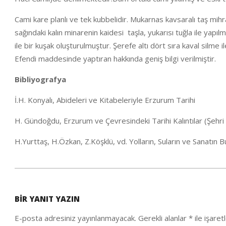
Cami kare planlı ve tek kubbelidir. Mukarnas kavsaralı taş mihra
sağındaki kalın minarenin kaidesi taşla, yukarısı tuğla ile yapılm
ile bir kuşak oluşturulmuştur. Şerefe altı dört sıra kaval silme 
Efendi maddesinde yaptıran hakkında geniş bilgi verilmiştir.
Bibliyografya
İ.H. Konyalı, Abideleri ve Kitabeleriyle Erzurum Tarihi
H. Gündoğdu, Erzurum ve Çevresindeki Tarihi Kalıntılar (Şeh
H.Yurttaş, H.Özkan, Z.Köşklü, vd. Yolların, Suların ve Sanatın
2020-
04-
BIR YANIT YAZIN
29
E-posta adresiniz yayınlanmayacak.
Gerekli alanlar
*
ile işaret