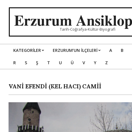
Skip
to
Erzurum Ansiklop
content
Tarih-Coğrafya-Kültür-Biyografi
KATEGORILER
ERZURUM’UN İLÇELERİ
A
B
Primary
R
S
Ş
T
U
Ü
V
Y
Z
Navigation
Menu
VANİ EFENDİ (KEL HACI) CAMİİ