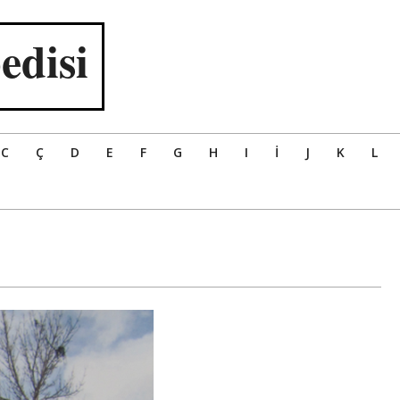
edisi
C
Ç
D
E
F
G
H
I
İ
J
K
L