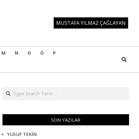
MUSTAFA YILMAZ ÇAĞLAYAN
M
N
O
Ö
P
Search
Search
SON YAZILAR
YUSUF TEKİN