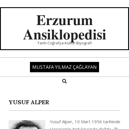
Skip
to
Erzurum
content
Ansiklopedisi
Tarih-Coğrafya-Kültür-Biyografi
MUSTAFA YILMAZ ÇAĞLAYAN
Search
Primary
Navigation
Menu
YUSUF ALPER
Yusuf Alper, 10 Mart 1956 tarihinde