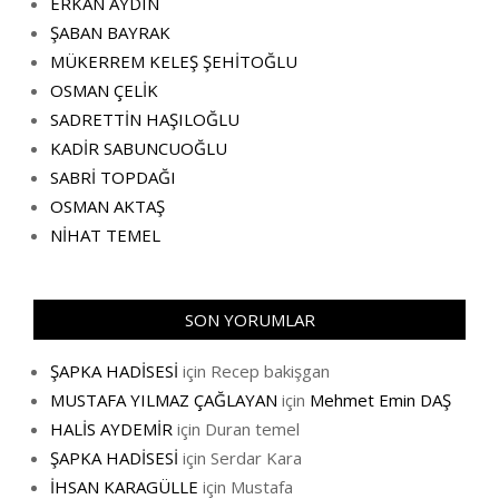
ERKAN AYDIN
ŞABAN BAYRAK
MÜKERREM KELEŞ ŞEHİTOĞLU
OSMAN ÇELİK
SADRETTİN HAŞILOĞLU
KADİR SABUNCUOĞLU
SABRİ TOPDAĞI
OSMAN AKTAŞ
NİHAT TEMEL
SON YORUMLAR
ŞAPKA HADİSESİ
için
Recep bakişgan
MUSTAFA YILMAZ ÇAĞLAYAN
için
Mehmet Emin DAŞ
HALİS AYDEMİR
için
Duran temel
ŞAPKA HADİSESİ
için
Serdar Kara
İHSAN KARAGÜLLE
için
Mustafa