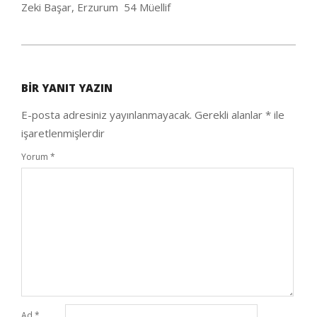
Zeki Başar, Erzurum 54 Müellif
2020-
04-
BIR YANIT YAZIN
23
E-posta adresiniz yayınlanmayacak.
Gerekli alanlar
*
ile
işaretlenmişlerdir
Yorum
*
Ad
*