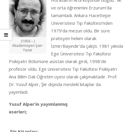
Horasan’ın Ardı köyünde doğdu. İlk
ve orta öğrenimini Erzurum’da
tamamladı. Ankara Hacettepe
Üniversitesi Tıp Fakültesi’nden
1979’da mezun oldu. Bir süre
pratisyen hekim olarak
(1956 – )
Akademisyen-Şair-
İzmir/Bayındır’da çalıştı. 1981 yılında
Yazar
Ege Üniversitesi Tıp Fakültesi
Psikiyatri Bölümüne asistan olarak girdi, 1998’de
profesör oldu. Ege üniversitesi Tıp Fakültesi Psikiyatri
Ana Bilim Dalı Öğretim üyesi olarak çalışmaktadır. Prof.
Dr. Yusuf Alper, Şiir dışında meslekî kitaplar da
yayımladı.
Yusuf Alper’in yayımlanmış
eserleri
Şiir Kitapları: