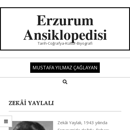
Skip
to
Erzurum
content
Ansiklopedisi
Tarih-Coğrafya-Kültür-Biyografi
MUSTAFA YILMAZ ÇAĞLAYAN
Search
Primary
Navigation
Menu
ZEKÂİ YAYLALI
Zekâi Yaylalı, 1943 yılında