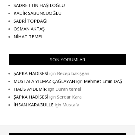
SADRETTİN HAŞILOĞLU
KADİR SABUNCUOĞLU
SABRİ TOPDAĞI
OSMAN AKTAŞ
NİHAT TEMEL
SON YORUMLAR
ŞAPKA HADİSESİ
için
Recep bakişgan
MUSTAFA YILMAZ ÇAĞLAYAN
için
Mehmet Emin DAŞ
HALİS AYDEMİR
için
Duran temel
ŞAPKA HADİSESİ
için
Serdar Kara
İHSAN KARAGÜLLE
için
Mustafa