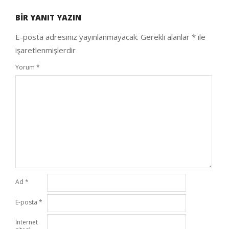
04-
BIR YANIT YAZIN
11
E-posta adresiniz yayınlanmayacak.
Gerekli alanlar
*
ile
işaretlenmişlerdir
Yorum
*
Ad
*
E-posta
*
İnternet