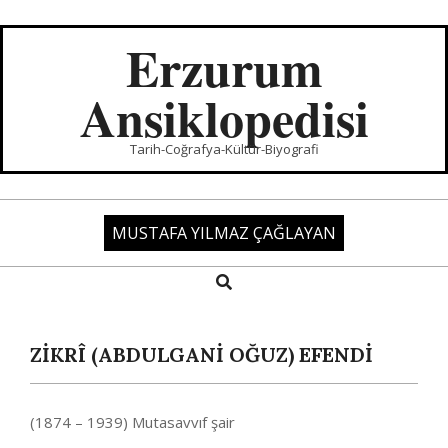
Skip
to
Erzurum
content
Ansiklopedisi
Tarih-Coğrafya-Kültür-Biyografi
MUSTAFA YILMAZ ÇAĞLAYAN
Search
Primary
Navigation
Menu
ZİKRÎ (ABDULGANİ OĞUZ) EFENDİ
(1874 – 1939) Mutasavvıf şair