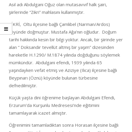
Asıl adı Abdulgani Oğuz olan mutasavvıf halk şairi,
şiirlerinde “Zikri” mahlasını kullanmıştır.
ZİKRİ, Oltu ilçesine bağlı Çamlıbel (Narman/Ardos)
köyünde doğmuştur. Mustafa Ağa’nın oğludur. Doğum
tarihi hakkında kesin bir bilgi yoktur. Ancak, bir şiirinde yer
alan “ Doksandır tevellüt altmış bir yaşım” dizesinden
hareketle H.1290/ M.1874 yılında doğduğunu söylemek
mümkündür. Abdulgani efendi, 1939 yılında 65
yaşındayken vefat etmiş ve Aziziye (Ilıca) ilçesine bağlı
Beypınarı (Öznü) köyünde bulunan türbesine
defnedilmiştir.
Küçük yaşta dini öğrenime başlayan Abdulgani Efendi,
Erzurum’da Kurşunlu Medresesi’nde eğitimini
tamamlayarak icazet almıştır.
Öğrenimini tamamladıktan sonra Horasan ilçesine bağlı