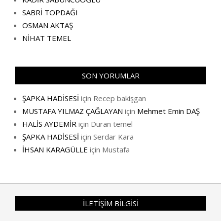
SABRİ TOPDAĞI
OSMAN AKTAŞ
NİHAT TEMEL
SON YORUMLAR
ŞAPKA HADİSESİ
için
Recep bakişgan
MUSTAFA YILMAZ ÇAĞLAYAN
için
Mehmet Emin DAŞ
HALİS AYDEMİR
için
Duran temel
ŞAPKA HADİSESİ
için
Serdar Kara
İHSAN KARAGÜLLE
için
Mustafa
İLETİŞİM BİLGİSİ