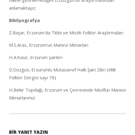
haline getirilemediğini D.Düzgün’ün araştırmasından
anlamaktayız.
Bibliyografya
Z.Başar, Erzurum’da Tıbbi ve Mistik Folklor Araştırmaları
M.S.Aras, Erzurum’un Manevi Mimarları
H.A.Kasır, Erzurum şairleri
D.Düzgün, Erzurumlu Mutasavvıf Halk Şairi Zikri (Milli
Folklor Dergisi sayı 76)
H.Bekir Topdağı, Erzurum ve Çevresinde Medfun Manevi
Mimarlarımız
2020-
04-
BIR YANIT YAZIN
11