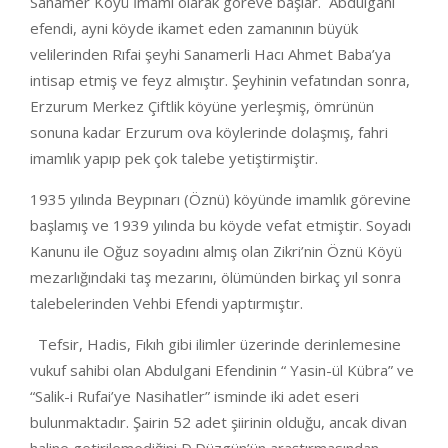
Sanamer Köyü İmamı olarak göreve başlar. Abdulgani
efendi, ayni köyde ikamet eden zamanının büyük
velilerinden Rıfai şeyhi Sanamerli Hacı Ahmet Baba’ya
intisap etmiş ve feyz almıştır. Şeyhinin vefatından sonra,
Erzurum Merkez Çiftlik köyüne yerleşmiş, ömrünün
sonuna kadar Erzurum ova köylerinde dolaşmış, fahri
imamlık yapıp pek çok talebe yetiştirmiştir.
1935 yılında Beypınarı (Öznü) köyünde imamlık görevine
başlamış ve 1939 yılında bu köyde vefat etmiştir. Soyadı
Kanunu ile Oğuz soyadını almış olan Zikri’nin Öznü Köyü
mezarlığındaki taş mezarını, ölümünden birkaç yıl sonra
talebelerinden Vehbi Efendi yaptırmıştır.
Tefsir, Hadis, Fıkıh gibi ilimler üzerinde derinlemesine
vukuf sahibi olan Abdulgani Efendinin “ Yasin-ül Kübra” ve
“Salik-i Rufai’ye Nasihatler” isminde iki adet eseri
bulunmaktadır. Şairin 52 adet şiirinin olduğu, ancak divan