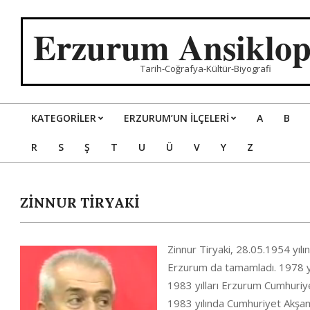
Skip
to
Erzurum Ansiklop
content
Tarih-Coğrafya-Kültür-Biyografi
KATEGORILER
ERZURUM’UN İLÇELERİ
A
B
Primary
R
S
Ş
T
U
Ü
V
Y
Z
Navigation
Menu
ZİNNUR TİRYAKİ
Zinnur Tiryaki, 28.05.1954 yıl
Erzurum da tamamladı. 1978 yı
1983 yılları Erzurum Cumhuriy
1983 yılında Cumhuriyet Akşam