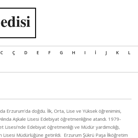
edisi
C
Ç
D
E
F
G
H
I
İ
J
K
L
ında Erzurum’da doğdu. İlk, Orta, Lise ve Yüksek öğrenimini,
lında Aşkale Lisesi Edebiyat öğretmenliğine atandı. 1979-
et Lisesi’nde Edebiyat öğretmenliği ve Müdür yardımcılığı,
 Lisesi Müdürlüğüne getirildi. Erzurum Şükrü Paşa İlköğretim