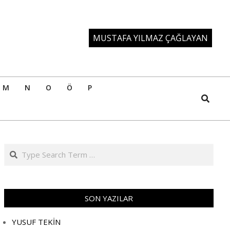
MUSTAFA YILMAZ ÇAĞLAYAN
M
N
O
Ö
P
Search
Search
SON YAZILAR
YUSUF TEKİN