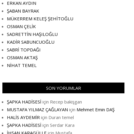
ERKAN AYDIN
ŞABAN BAYRAK
MÜKERREM KELEŞ ŞEHİTOĞLU
OSMAN ÇELİK
SADRETTİN HAŞILOĞLU
KADİR SABUNCUOĞLU
SABRİ TOPDAĞI
OSMAN AKTAŞ
NİHAT TEMEL
SON YORUMLAR
ŞAPKA HADİSESİ
için
Recep bakişgan
MUSTAFA YILMAZ ÇAĞLAYAN
için
Mehmet Emin DAŞ
HALİS AYDEMİR
için
Duran temel
ŞAPKA HADİSESİ
için
Serdar Kara
İHSAN KARAGÜLLE
için
Mustafa