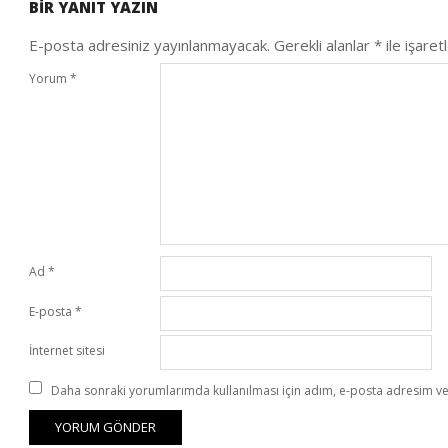
BIR YANIT YAZIN
11
E-posta adresiniz yayınlanmayacak.
Gerekli alanlar
*
ile işaret
Yorum
*
Ad
*
E-posta
*
İnternet sitesi
Daha sonraki yorumlarımda kullanılması için adım, e-posta adresim ve 