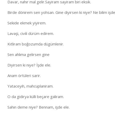
Davar, nahır mal gelir.Sayiram sayiram biri eksik.
Birde dönirem sen yohsan. Gine diyirsen ki niye? Ne bilim işde
Sekide ekmek yiyirem.
Lavaşi, civili dürüm edirem.
Kıtliram boğozumda dügümlenir.
Sen ahlıma gelirsen gine
Diyirsen ki niye? İşde ele.
Anam örtüleri sarir.
Yataceyıh, mahcuplaniram.
O da gidirya külli beçare galiram.
Sahın deme niye? Bennam, işde ele.