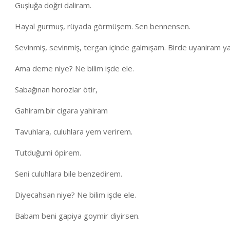
Guşluğa doğri daliram.
Hayal gurmuş, rüyada görmüşem. Sen bennensen.
Sevinmiş, sevinmiş, tergan içinde galmışam. Birde uyaniram y
Ama deme niye? Ne bilim işde ele.
Sabağınan horozlar ötir,
Gahiram.bir cigara yahiram
Tavuhlara, culuhlara yem verirem.
Tutduğumi öpirem.
Seni culuhlara bile benzedirem.
Diyecahsan niye? Ne bilim işde ele.
Babam beni gapiya goymir diyirsen.