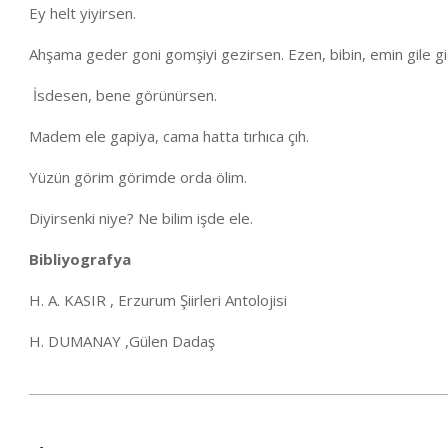
Ey helt yiyirsen.
Ahşama geder goni gomşiyi gezirsen. Ezen, bibin, emin gile g
İsdesen, bene görünürsen.
Madem ele gapiya, cama hatta tırhıca çıh.
Yüzün görim görimde orda ölim.
Diyirsenki niye? Ne bilim işde ele.
Bibliyografya
H. A. KASIR , Erzurum Şiirleri Antolojisi
H. DUMANAY ,Gülen Dadaş
2020-
04-