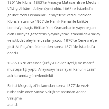
1861’de Kıbrıs, 1863’te Amasya Mutasarrıfı ve Meclis-i
Vâlâ-yı Ahkâm-ı Adliye üyesi oldu. 1865’te İstanbul’a
gelince Yeni Osmanlılar Cemiyeti’ne katıldı. Yeniden
Kıbrıs’a atanınca 1867’de Namık Kemal ile birlikte
Londra’ya kaçtı. Birlikte Yeni Osmanlılar’ın yayın organı
olan Hürriyet gazetesini yayınlayarak İstanbul’daki saray
ve istibdat aleyhine yazılar yazdı. 1870’te Cenevre’ye
gitti. Ali Paşa’nın ölümünden sonra 1871’de İstanbul’a
döndü.
1872-1876 arasında Şurây-ı Devlet üyeliği ve maarif
müsteşarlığı yaptı. Anayasayı hazırlayan Kânun-i Esâsî
adlı kurumda görevlendirildi.
Birinci Meşrutiyet’in ilanından sonra 1877’de vezir
rütbesiyle önce Suriye Valiliği’ne ardından Adana
Valiliği’ne
atandı