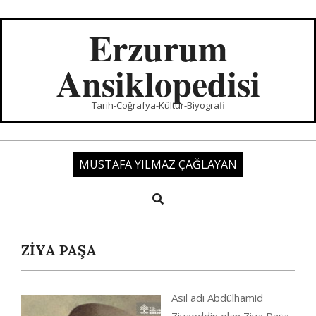
Skip
to
Erzurum
content
Ansiklopedisi
Tarih-Coğrafya-Kültür-Biyografi
MUSTAFA YILMAZ ÇAĞLAYAN
Search
Primary
Navigation
Menu
ZİYA PAŞA
Asıl adı Abdülhamid