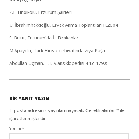
Z.F. Fındıkolu, Erzurum Şairleri
U. İbrahimhakkıoğlu, Ervak Anma Toplantıları II.2004
S. Bulut, Erzurum’da İz Bırakanlar
M.Apaydın, Türk Hiciv edebiyatında Ziya Paşa
Abdullah Uçman, T.D.V.ansiklopedisi 44.c 479.s
2020-
04-
BIR YANIT YAZIN
11
E-posta adresiniz yayınlanmayacak.
Gerekli alanlar
*
ile
işaretlenmişlerdir
Yorum
*