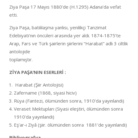
Ziya Paşa 17 Mayıs 1880’de (H.1295) Adana’da vefat
etti.
Ziya Paşa, batılılaşma yanlısı, yenilikçi Tanzimat
Edebiyatı’nın öncüleri arasında yer aldı. 1874-1875’te
Arap, Fars ve Türk şairlerin şiirlerini “Harabat” adlı 3 ciltlik
antolojide
toplamıştır.
ZİYA PAŞA’NIN ESERLERİ :
Harabat (Şiir Antolojisi)
Zafername (1868, siyasi hiciv)
Rüya (Fantezi, ölümünden sonra, 1910’da yayınlandı)
Veraset Mektupları (Siyasi eleştiri, ölümünden sonra
1910’da yayınlandı)
Eş’ar-ı Ziyâ (şiir. ölümünden sonra 1881’de yayınlandı)
Bibliyografya