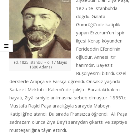
Ziyaeddin olan Ziya Paşa,
1825 te İstanbul’da
doğdu. Galata
Gümrüğü’nde katiplik
yapan Erzurum’un İspir
ilçesi Kerap köyünden
Ferideddin Efendi’nin
oğludur. Annesi Itır
(d. 1825 İstanbul – ö. 17 Mayıs
hanımdır. Bayezit
1880 Adana)
Rüşdiyesi’ni bitirdi. Özel
derslerle Arapça ve Farsça öğrendi. Onsakiz yaşında
Sadaret Mektub-i Kalemi’nde çalıştı . Buradaki kalem
hayatı, Ziyâ ismiyle anılmasına sebeb olmuştur. 1855’te
Mustafa Raşid Paşa aracılığıyla sarayda Mabeyn
Katipliği’ne atandı. Bu sırada Fransızca öğrendi. Ali Paşa
sadrazam olunca Ziya Bey’i saraydan çıkarttı ve zaptiye
müsteşarlığına tâyin ettirdi.