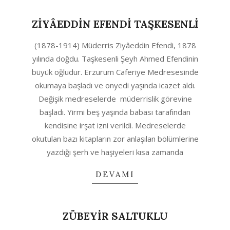
ZİYÂEDDİN EFENDİ TAŞKESENLİ
2020-
(1878-1914) Müderris Ziyâeddin Efendi, 1878
04-
yılında doğdu. Taşkesenli Şeyh Ahmed Efendinin
11
büyük oğludur. Erzurum Caferiye Medresesinde
okumaya başladı ve onyedi yaşında icazet aldı.
Değişik medreselerde müderrislik görevine
başladı. Yirmi beş yaşında babası tarafından
kendisine irşat izni verildi. Medreselerde
okutulan bazı kitapların zor anlaşılan bölümlerine
yazdığı şerh ve haşiyeleri kısa zamanda
DEVAMI
ZÜBEYİR SALTUKLU
2020-