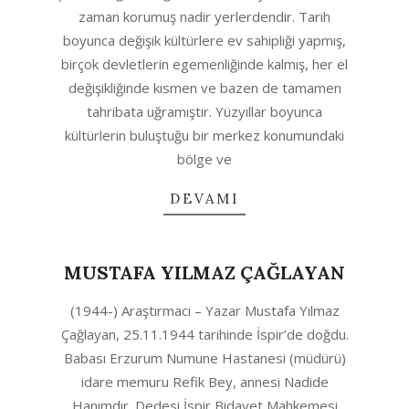
18
zaman korumuş nadir yerlerdendir. Tarih
boyunca değişik kültürlere ev sahipliği yapmış,
birçok devletlerin egemenliğinde kalmış, her el
değişikliğinde kısmen ve bazen de tamamen
tahribata uğramıştır. Yüzyıllar boyunca
kültürlerin buluştuğu bir merkez konumundaki
bölge ve
DEVAMI
MUSTAFA YILMAZ ÇAĞLAYAN
2020-
(1944-) Araştırmacı – Yazar Mustafa Yılmaz
03-
Çağlayan, 25.11.1944 tarihinde İspir’de doğdu.
18
Babası Erzurum Numune Hastanesi (müdürü)
idare memuru Refik Bey, annesi Nadide
Hanımdır. Dedesi İspir Bidayet Mahkemesi