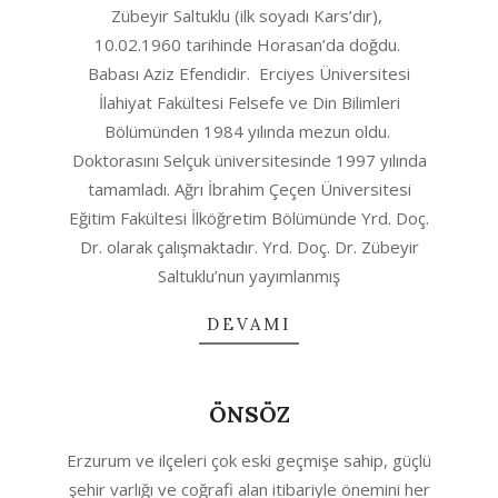
Zübeyir Saltuklu (ilk soyadı Kars’dır),
04-
10.02.1960 tarihinde Horasan’da doğdu.
11
Babası Aziz Efendidir. Erciyes Üniversitesi
İlahiyat Fakültesi Felsefe ve Din Bilimleri
Bölümünden 1984 yılında mezun oldu.
Doktorasını Selçuk üniversitesinde 1997 yılında
tamamladı. Ağrı İbrahim Çeçen Üniversitesi
Eğitim Fakültesi İlköğretim Bölümünde Yrd. Doç.
Dr. olarak çalışmaktadır. Yrd. Doç. Dr. Zübeyir
Saltuklu’nun yayımlanmış
DEVAMI
ÖNSÖZ
2020-
Erzurum ve ilçeleri çok eski geçmişe sahip, güçlü
03-
şehir varlığı ve coğrafi alan itibariyle önemini her