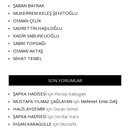
ŞABAN BAYRAK
MÜKERREM KELEŞ ŞEHİTOĞLU
OSMAN ÇELİK
SADRETTİN HAŞILOĞLU
KADİR SABUNCUOĞLU
SABRİ TOPDAĞI
OSMAN AKTAŞ
NİHAT TEMEL
SON YORUMLAR
ŞAPKA HADİSESİ
için
Recep bakişgan
MUSTAFA YILMAZ ÇAĞLAYAN
için
Mehmet Emin DAŞ
HALİS AYDEMİR
için
Duran temel
ŞAPKA HADİSESİ
için
Serdar Kara
İHSAN KARAGÜLLE
için
Mustafa