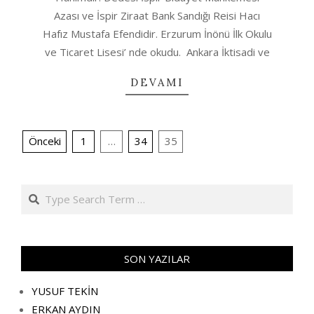
Azası ve İspir Ziraat Bank Sandığı Reisi Hacı
Hafız Mustafa Efendidir. Erzurum İnönü İlk Okulu
ve Ticaret Lisesi’ nde okudu. Ankara İktisadi ve
DEVAMI
YAZI
Önceki
1
…
34
35
SAYFALANDIRMASI
Search
SON YAZILAR
YUSUF TEKİN
ERKAN AYDIN