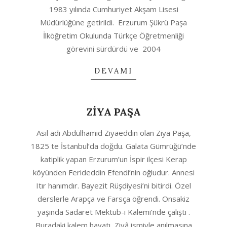
1983 yılında Cumhuriyet Akşam Lisesi
Müdürlüğüne getirildi. Erzurum Şükrü Paşa
İlköğretim Okulunda Türkçe Öğretmenliği
görevini sürdürdü ve 2004
DEVAMI
ZİYA PAŞA
2020-
Asıl adı Abdülhamid Ziyaeddin olan Ziya Paşa,
04-
1825 te İstanbul’da doğdu. Galata Gümrüğü’nde
11
katiplik yapan Erzurum’un İspir ilçesi Kerap
köyünden Ferideddin Efendi’nin oğludur. Annesi
Itır hanımdır. Bayezit Rüşdiyesi’ni bitirdi. Özel
derslerle Arapça ve Farsça öğrendi. Onsakiz
yaşında Sadaret Mektub-i Kalemi’nde çalıştı .
Buradaki kalem hayatı, Ziyâ ismiyle anılmasına