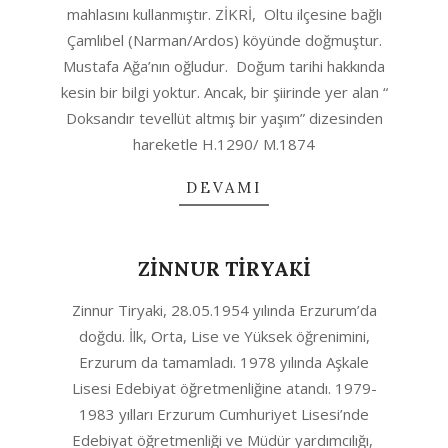
mahlasını kullanmıştır. ZİKRİ, Oltu ilçesine bağlı
Çamlıbel (Narman/Ardos) köyünde doğmuştur.
Mustafa Ağa’nın oğludur. Doğum tarihi hakkında
kesin bir bilgi yoktur. Ancak, bir şiirinde yer alan “
Doksandır tevellüt altmış bir yaşım” dizesinden
hareketle H.1290/ M.1874
DEVAMI
ZİNNUR TİRYAKİ
2020-
Zinnur Tiryaki, 28.05.1954 yılında Erzurum’da
04-
doğdu. İlk, Orta, Lise ve Yüksek öğrenimini,
11
Erzurum da tamamladı. 1978 yılında Aşkale
Lisesi Edebiyat öğretmenliğine atandı. 1979-
1983 yılları Erzurum Cumhuriyet Lisesi’nde
Edebiyat öğretmenliği ve Müdür yardımcılığı,