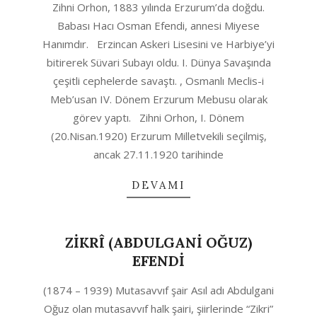
Zihni Orhon, 1883 yılında Erzurum’da doğdu.
04-
Babası Hacı Osman Efendi, annesi Miyese
11
Hanımdır. Erzincan Askeri Lisesini ve Harbiye’yi
bitirerek Süvari Subayı oldu. I. Dünya Savaşında
çeşitli cephelerde savaştı. , Osmanlı Meclis-i
Meb’usan IV. Dönem Erzurum Mebusu olarak
görev yaptı. Zihni Orhon, I. Dönem
(20.Nisan.1920) Erzurum Milletvekili seçilmiş,
ancak 27.11.1920 tarihinde
DEVAMI
ZİKRÎ (ABDULGANİ OĞUZ)
EFENDİ
2020-
(1874 – 1939) Mutasavvıf şair Asıl adı Abdulgani
04-
Oğuz olan mutasavvıf halk şairi, şiirlerinde “Zikri”
11