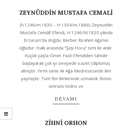
ZEYNÜDDİN MUSTAFA CEMALİ
2020-
(h.1246/m.1830 – H.1304/m.1886) Zeynüddin
04-
Mustafa Cemâlî Efendi, H.1246/M.1830 yılında
11
Erzurum’da doğdu. Berber İbrahim Ağa’nın
oğludur. Halk arasında “Şaşı Hoca” ismi ile anılır.
Küçük yaşta Ömer Fazıl Efendiden tahsile
başlayarak çok iyi seviyede icazet (diploma)
almıştır. Yirmi sene Ali Ağa Medresesinde ilim
yaymıştır. Tüm fen ilimlerinde uzmandı. Bütün
ömrünü tedris ve
DEVAMI
ZİHNİ ORHON
2020-